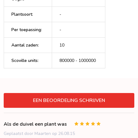
Plantsoort
:
-
Per toepassing
:
-
Aantal zaden
:
10
Scoville units
:
800000 - 1000000
VERBERGEN
EEN BEOORDELING SCHRIJVEN
Als de duivel een plant was
5
Geplaatst door Maarten op 26.08.15