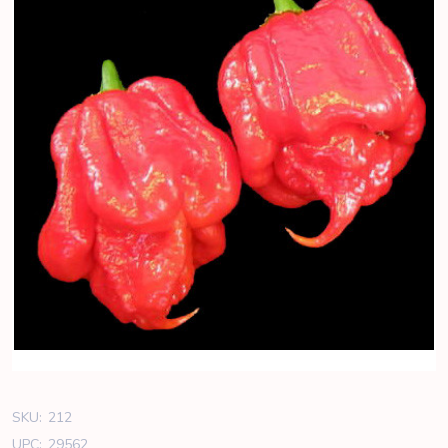
SKU:
212
UPC:
29562