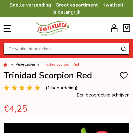
Snelle verzending - Groot assortiment - Kwaliteit
is belangrijk
MENU
Zoeken
ZO
Peperzaden
Trinidad Scorpion Red
Trinidad Scorpion Red
TOEV
AAN
VERL
(1 beoordeling)
Een beoordeling schrijven
€4,25