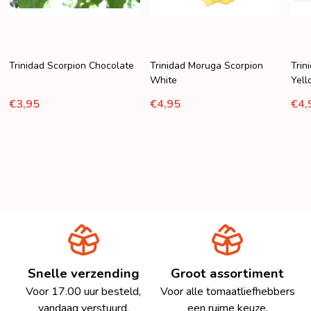
Trinidad Scorpion Chocolate
Trinidad Moruga Scorpion
Trin
White
Yel
€3,95
€4,95
€4,
Snelle verzending
Groot assortiment
Voor 17.00 uur besteld,
Voor alle tomaatliefhebbers
vandaag verstuurd.
een ruime keuze.