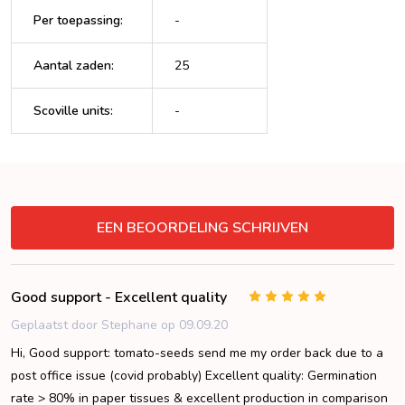
Per toepassing
:
-
Aantal zaden
:
25
Scoville units
:
-
VERBERGEN
EEN BEOORDELING SCHRIJVEN
Good support - Excellent quality
5
Geplaatst door Stephane op 09.09.20
Hi, Good support: tomato-seeds send me my order back due to a
post office issue (covid probably) Excellent quality: Germination
rate > 80% in paper tissues & excellent production in comparison