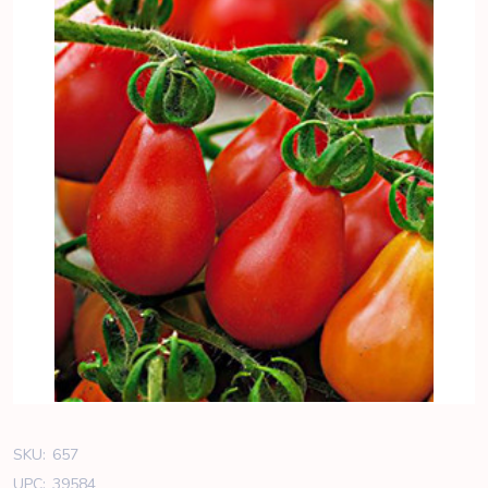
SKU:
657
UPC:
39584