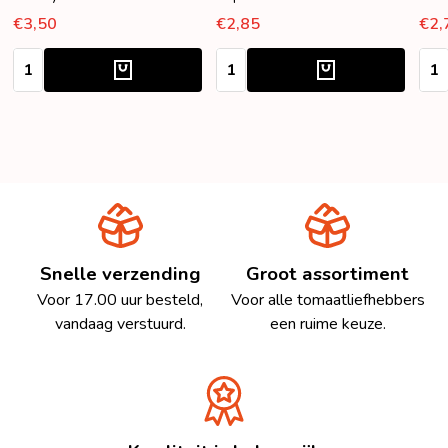
€3,50
€2,85
€2,
Aantal:
Aantal:
Aant
Snelle verzending
Groot assortiment
Voor 17.00 uur besteld,
Voor alle tomaatliefhebbers
vandaag verstuurd.
een ruime keuze.