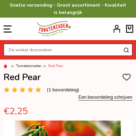
Snelle verzending - Groot assortiment - Kwaliteit
is belangrijk
MENU
Zoeken
ZO
Tomatenzaden
Red Pear
Red Pear
TOEV
AAN
VERL
(1 beoordeling)
Een beoordeling schrijven
€2,25