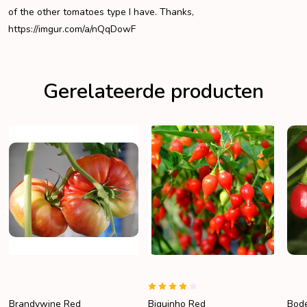
of the other tomatoes type I have. Thanks,
https://imgur.com/a/nQqDowF
Gerelateerde producten
Brandywine Red
Biquinho Red
Bod